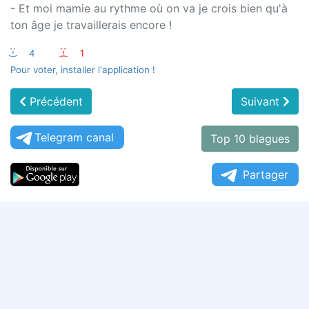
- Et moi mamie au rythme où on va je crois bien qu'à
ton âge je travaillerais encore !
:-)
4
:-(
1
Pour voter, installer l'application !
Précédent
Suivant
Telegram canal
Top 10 blagues
Partager