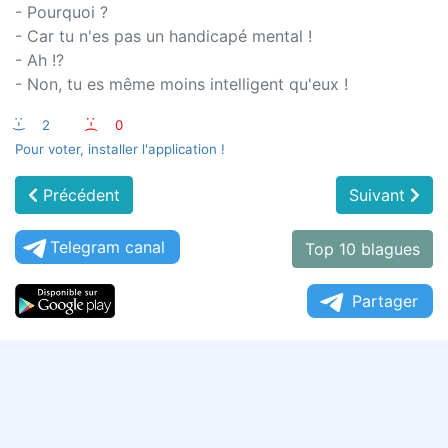
- Pourquoi ?
- Car tu n'es pas un handicapé mental !
- Ah !?
- Non, tu es même moins intelligent qu'eux !
:-)
2
:-(
0
Pour voter, installer l'application !
Précédent
Suivant
Telegram canal
Top 10 blagues
Partager