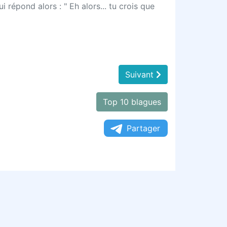
 répond alors : " Eh alors... tu crois que
Suivant
Top 10 blagues
Partager