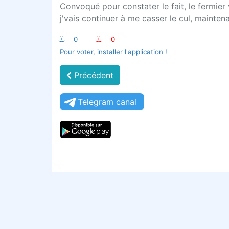
Convoqué pour constater le fait, le fermier v
j'vais continuer à me casser le cul, maintena
:-)
0
:-(
0
Pour voter, installer l'application !
Précédent
Telegram canal