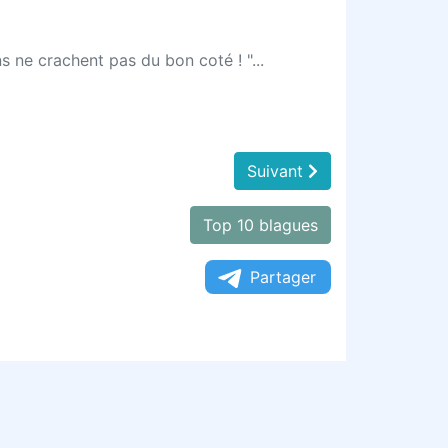
ns ne crachent pas du bon coté ! "...
Suivant
Top 10 blagues
Partager