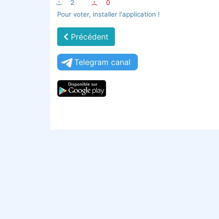
:-)
2
:-(
0
Pour voter, installer l'application !
Précédent
Telegram canal