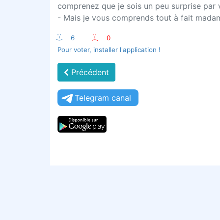
comprenez que je sois un peu surprise par 
- Mais je vous comprends tout à fait mada
:-)
6
:-(
0
Pour voter, installer l'application !
Précédent
Telegram canal