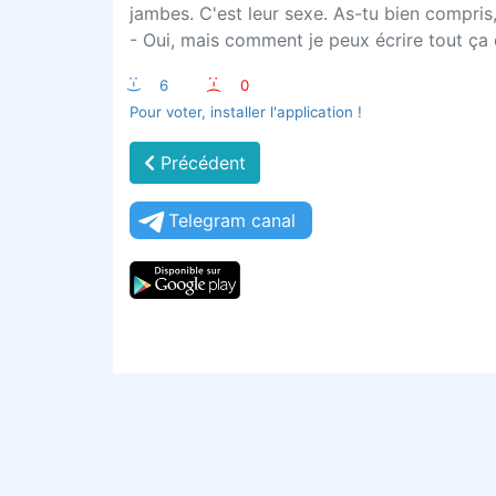
jambes. C'est leur sexe. As-tu bien compris
- Oui, mais comment je peux écrire tout ça da
:-)
6
:-(
0
Pour voter, installer l'application !
Précédent
Telegram canal