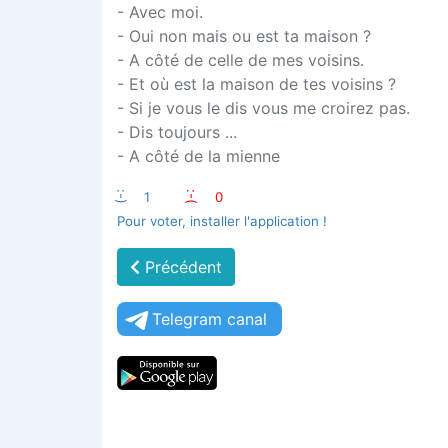
- Avec moi.
- Oui non mais ou est ta maison ?
- A côté de celle de mes voisins.
- Et où est la maison de tes voisins ?
- Si je vous le dis vous me croirez pas.
- Dis toujours ...
- A côté de la mienne
:-)
1
:-(
0
Pour voter, installer l'application !
Précédent
Telegram canal