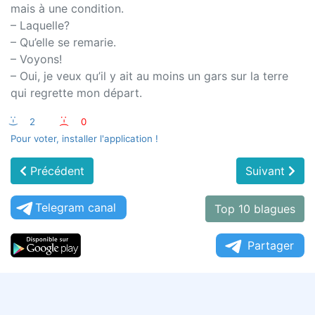
mais à une condition.
– Laquelle?
– Qu’elle se remarie.
– Voyons!
– Oui, je veux qu’il y ait au moins un gars sur la terre
qui regrette mon départ.
:-)
2
:-(
0
Pour voter, installer l'application !
Précédent
Suivant
Telegram canal
Top 10 blagues
Partager