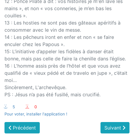
12 : Ponce Pilate a dit : vos histoires je m'en lave les
mains », et non « vos conneries, je m’en bas les
couilles ».
13 : Les hosties ne sont pas des gâteaux apéritifs à
consommer avec le vin de messe.
14 : Les pêcheurs iront en enfer et non « se faire
enculer chez les Papous ».
15: L’initiative d’appeler les fidèles à danser était
bonne, mais pas celle de faire la chenille dans l’église.
16 : L'homme assis près de l’hôtel et que vous avez
qualifié de « vieux pédé et de travelo en jupe », c’était
moi…
Sincèrement, L'archevêque.
PS : Jésus n’a pas été fusillé, mais crucifié.
:-)
5
:-(
0
Pour voter, installer l'application !
Précédent
Suivant