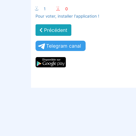
:-)
1
:-(
0
Pour voter, installer l'application !
Précédent
Telegram canal