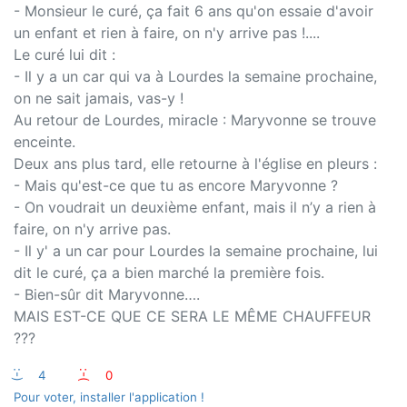
- Monsieur le curé, ça fait 6 ans qu'on essaie d'avoir
un en­fant et rien à faire, on n'y arrive pas !....
Le curé lui dit :
- Il y a un car qui va à Lourdes la semaine prochaine,
on ne sait jamais, vas-y !
Au retour de Lourdes, miracle : Maryvonne se trouve
enceinte.
Deux ans plus tard, elle retourne à l'ég­lise en pleurs :
- Mais qu'est-ce que tu as encore Maryvo­nne ?
- On voudrait un deu­xième enfant, mais il n’y a rien à
faire, on n'y arrive pas.
- Il y' a un car pour Lourdes la semaine prochaine, lui
dit le curé, ça a bien marché la première fo­is.
- Bien-sûr dit Maryv­onne….
MAIS EST-CE QUE CE SERA LE MÊME CHA­UFFEUR
???
:-)
4
:-(
0
Pour voter, installer l'application !