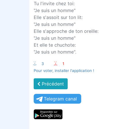
Tu l'invite chez toi:
"Je suis un homme"
Elle s'assoit sur ton lit:
"Je suis un homme"
Elle s'approche de ton oreille:
"Je suis un homme"
Et elle te chuchote:
"Je suis un homme".
:-)
3
:-(
1
Pour voter, installer l'application !
Précédent
Telegram canal