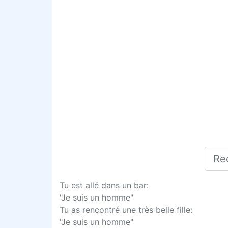
Tu est allé dans un bar:
"Je suis un homme"
Tu as rencontré une très belle fille:
"Je suis un homme"