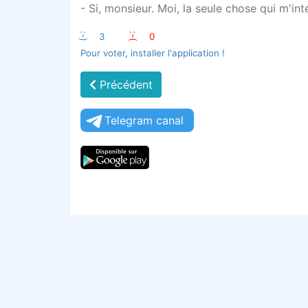
- Si, monsieur. Moi, la seule chose qui m'in
:-)
3
:-(
0
Pour voter, installer l'application !
Précédent
Telegram canal