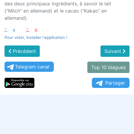
des deux principaux ingrédients, à savoir le lait
("Milch" en allemand) et le cacao ("Kakao" en
allemand).
:-)
4
:-(
0
Pour voter, installer l'application !
Précédent
Suivant
Telegram canal
Top 10 blagues
Partager