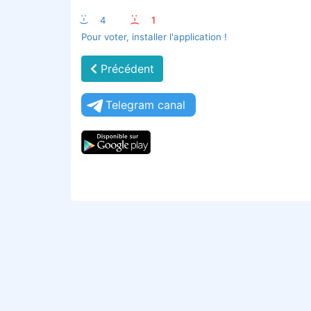
:-)
4
:-(
1
Pour voter, installer l'application !
Précédent
Telegram canal