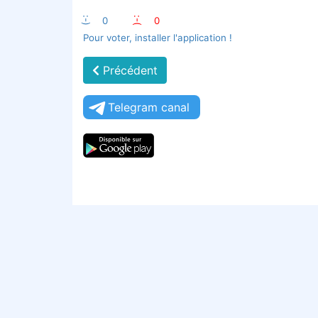
:-)
0
:-(
0
Pour voter, installer l'application !
Précédent
Telegram canal