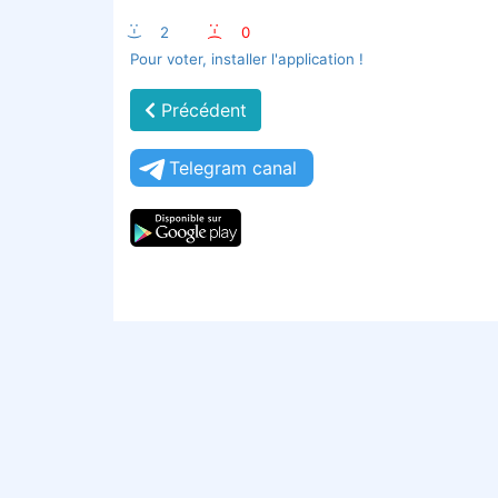
:-)
2
:-(
0
Pour voter, installer l'application !
Précédent
Telegram canal