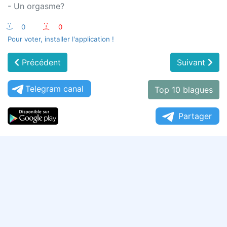
- Un orgasme?
:-)
0
:-(
0
Pour voter, installer l'application !
Précédent
Suivant
Telegram canal
Top 10 blagues
Partager