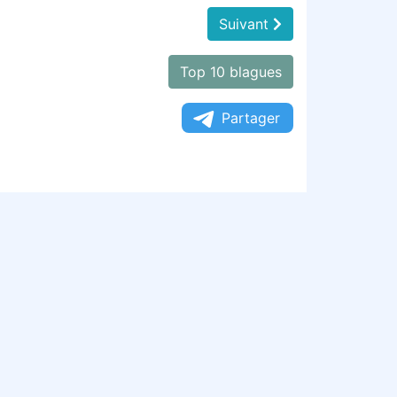
Suivant
Top 10 blagues
Partager