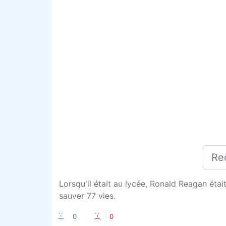
Lorsqu'il était au lycée, Ronald Reagan étai
sauver 77 vies.
:-)
0
:-(
0