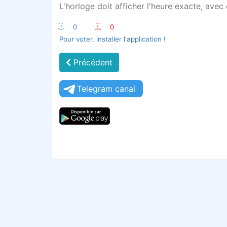
L'horloge doit afficher l'heure exacte, ave
:-)
0
:-(
0
Pour voter, installer l'application !
Précédent
Telegram canal