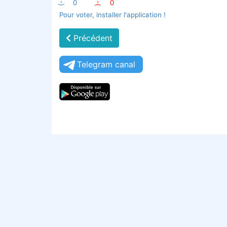
:-)
0
:-(
0
Pour voter, installer l'application !
Précédent
Telegram canal