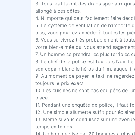
3. Tous les lits ont des draps spéciaux qui 
allongé à ces côtés.
4. N'importe qui peut facilement faire décoll
5. Le système de ventilation de n'importe q
plus, vous pourrez accéder à toutes les piè
6. Vous survivrez très probablement à tout
votre bien-aimée qui vous attend sagement
7. Un homme se prendra les plus terribles 
8. Le chef de la police est toujours Noir. L
son copain blanc le héros du film, auquel il 
9. Au moment de payer le taxi, ne regardez j
toujours le prix exact !
10. Les cuisines ne sont pas équipées de lum
place.
11. Pendant une enquête de police, il faut 
12. Une simple allumette suffit pour éclairer 
13. Même si vous conduisez sur une avenue 
temps en temps.
14. Un homme visé par 20 hommes a plus de