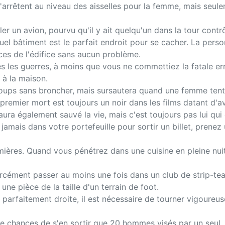
s'arrêtent au niveau des aisselles pour la femme, mais seul
er un avion, pourvu qu'il y ait quelqu'un dans la tour contrô
uel bâtiment est le parfait endroit pour se cacher. La pers
ces de l'édifice sans aucun problème.
es les guerres, à moins que vous ne commettiez la fatale er
 à la maison.
coups sans broncher, mais sursautera quand une femme tent
e premier mort est toujours un noir dans les films datant d'a
aura également sauvé la vie, mais c'est toujours pas lui qui 
amais dans votre portefeuille pour sortir un billet, prenez 
ières. Quand vous pénétrez dans une cuisine en pleine nuit, 
forcément passer au moins une fois dans un club de strip-tea
une pièce de la taille d'un terrain de foot.
parfaitement droite, il est nécessaire de tourner vigoureu
 chances de s'en sortir que 20 hommes visés par un seul.