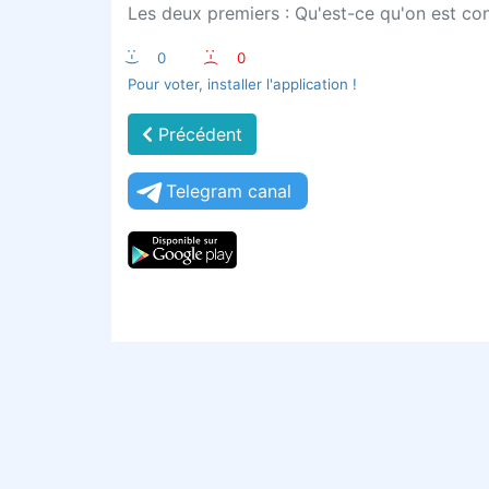
Les deux premiers : Qu'est-ce qu'on est co
:-)
0
:-(
0
Pour voter, installer l'application !
Précédent
Telegram canal