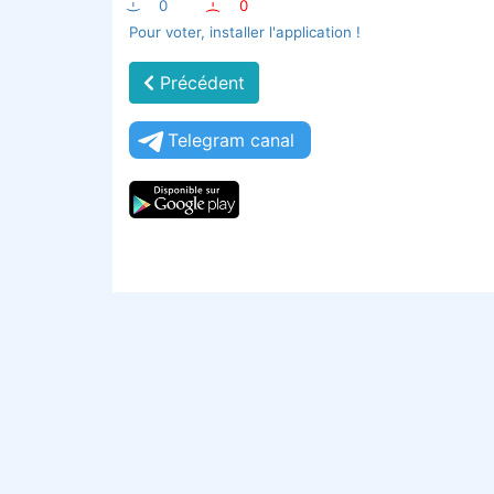
:-)
0
:-(
0
Pour voter, installer l'application !
Précédent
Telegram canal