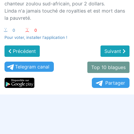
chanteur zoulou sud-africain, pour 2 dollars.
Linda n'a jamais touché de royalties et est mort dans
la pauvreté.
:-)
0
:-(
0
Pour voter, installer l'application !
Précédent
Suivant
Telegram canal
Top 10 blagues
Partager