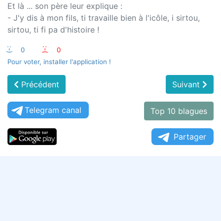
Et là ... son père leur explique :
- J'y dis à mon fils, ti travaille bien à l'icôle, i sirtou,
sirtou, ti fi pa d'histoire !
:-)
0
:-(
0
Pour voter, installer l'application !
Précédent
Suivant
Telegram canal
Top 10 blagues
Partager