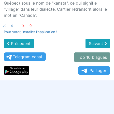
Québec) sous le nom de "kanata", ce qui signifie
"village" dans leur dialecte. Cartier retranscrit alors le
mot en "Canada".
:-)
4
:-(
0
Pour voter, installer l'application !
Précédent
Suivant
Telegram canal
Top 10 blagues
Partager