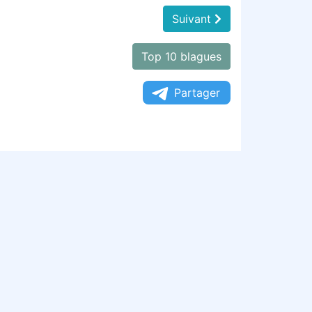
Suivant
Top 10 blagues
Partager