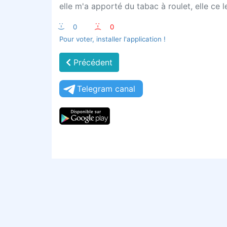
elle m'a apporté du tabac à roulet, elle ce le
:-)
0
:-(
0
Pour voter, installer l'application !
Précédent
Telegram canal