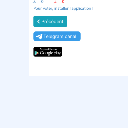
:-)
0
:-(
0
Pour voter, installer l'application !
Précédent
Telegram canal