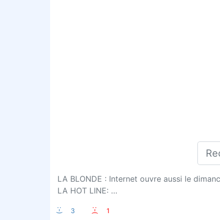
LA BLONDE : Internet ouvre aussi le diman
LA HOT LINE: …
:-)
3
:-(
1