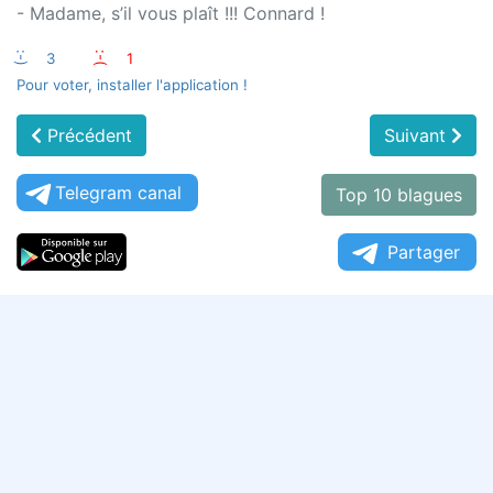
- Madame, s’il vous plaît !!! Connard !
:-)
3
:-(
1
Pour voter, installer l'application !
Précédent
Suivant
Telegram canal
Top 10 blagues
Partager