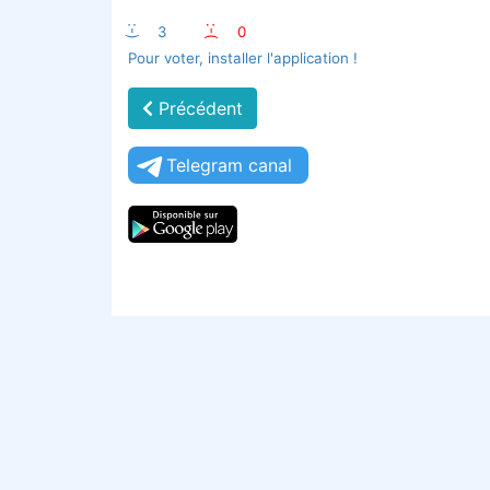
:-)
3
:-(
0
Pour voter, installer l'application !
Précédent
Telegram canal