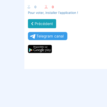
:-)
0
:-(
0
Pour voter, installer l'application !
Précédent
Telegram canal