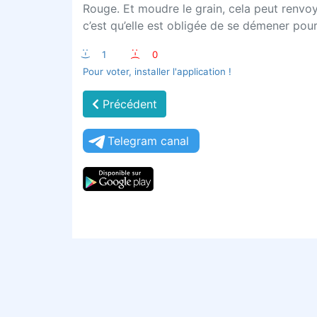
Rouge. Et moudre le grain, cela peut renvo
c’est qu’elle est obligée de se démener pour 
:-)
1
:-(
0
Pour voter, installer l'application !
Précédent
Telegram canal