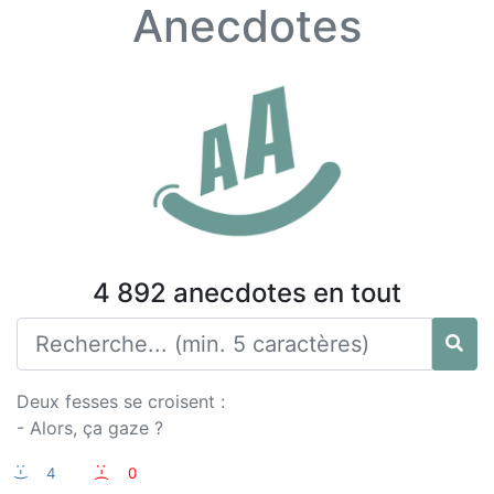
Anecdotes
4 892 anecdotes en tout
Deux fesses se croisent :
- Alors, ça gaze ?
:-)
4
:-(
0