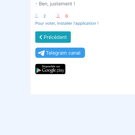
- Ben, justement !
:-)
2
:-(
0
Pour voter, installer l'application !
Précédent
Telegram canal