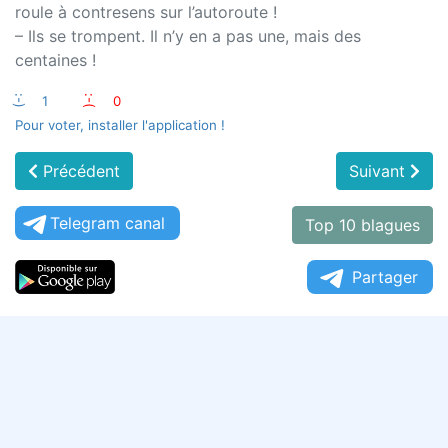
roule à contresens sur l’autoroute !
– Ils se trompent. Il n’y en a pas une, mais des
centaines !
:-)
1
:-(
0
Pour voter, installer l'application !
Précédent
Suivant
Telegram canal
Top 10 blagues
Partager