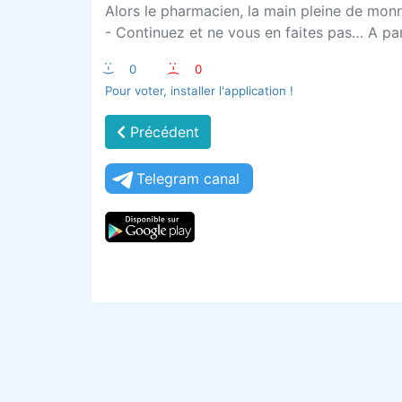
Alors le pharmacien, la main pleine de monnai
- Continuez et ne vous en faites pas… A par
:-)
0
:-(
0
Pour voter, installer l'application !
Précédent
Telegram canal