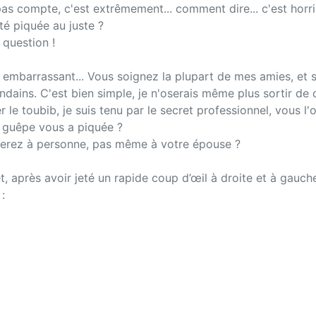
as compte, c'est extrêmement... comment dire... c'est horr
té piquée au juste ?
 question !
 embarrassant... Vous soignez la plupart de mes amies, et si
ondains. C'est bien simple, je n'oserais même plus sortir de
e toubib, je suis tenu par le secret professionnel, vous l'
e guêpe vous a piquée ?
rlerez à personne, pas même à votre épouse ?
 après avoir jeté un rapide coup d’œil à droite et à gauche
 :