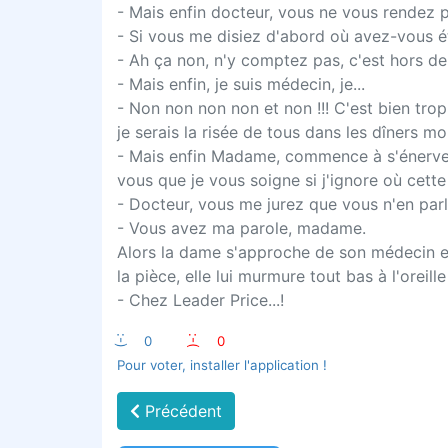
- Mais enfin docteur, vous ne vous rendez p
- Si vous me disiez d'abord où avez-vous é
- Ah ça non, n'y comptez pas, c'est hors de
- Mais enfin, je suis médecin, je...
- Non non non non et non !!! C'est bien trop
je serais la risée de tous dans les dîners m
- Mais enfin Madame, commence à s'énerver l
vous que je vous soigne si j'ignore où cett
- Docteur, vous me jurez que vous n'en pa
- Vous avez ma parole, madame.
Alors la dame s'approche de son médecin et,
la pièce, elle lui murmure tout bas à l'oreille
- Chez Leader Price...!
:-)
0
:-(
0
Pour voter, installer l'application !
Précédent