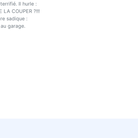
rrifié. Il hurle :
ME LA COUPER ?!!!
re sadique :
u au garage.