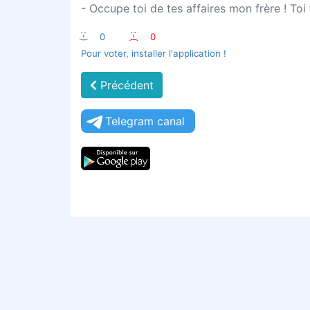
- Occupe toi de tes affaires mon frère ! Toi 
:-)
0
:-(
0
Pour voter, installer l'application !
Précédent
Telegram canal