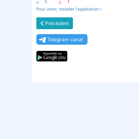
:-)
5
:-(
1
Pour voter, installer l'application !
Précédent
Telegram canal