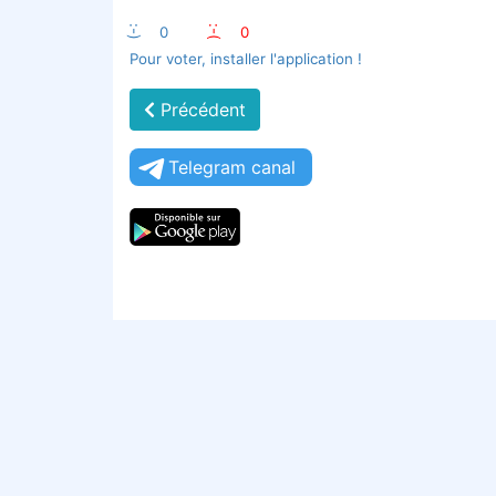
:-)
0
:-(
0
Pour voter, installer l'application !
Précédent
Telegram canal