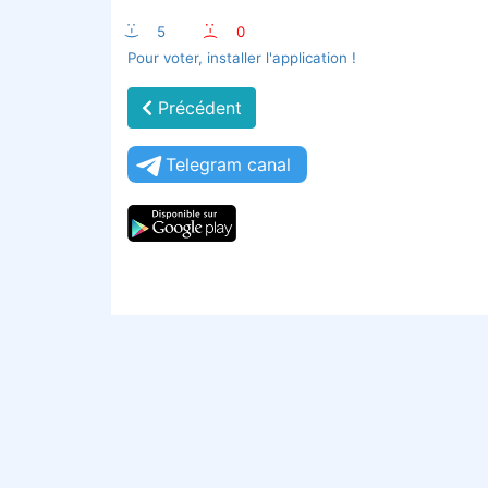
:-)
5
:-(
0
Pour voter, installer l'application !
Précédent
Telegram canal