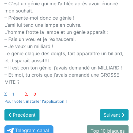
– C’est un génie qui me l’a filée après avoir énoncé
mon souhait.
– Présente-moi donc ce génie !
L’ami lui tend une lampe en cuivre.
L’homme frotte la lampe et un génie apparaît :
– Fais un vœu et je l’exhaucerai.
– Je veux un milliard !
Le génie claque des doigts, fait apparaître un billard,
et disparaît aussitôt.
– Il est con ton génie, j’avais demandé un MILLIARD !
– Et moi, tu crois que j’avais demandé une GROSSE
MITE ?
:-)
1
:-(
0
Pour voter, installer l'application !
Précédent
Suivant
Telegram canal
Top 10 blagues