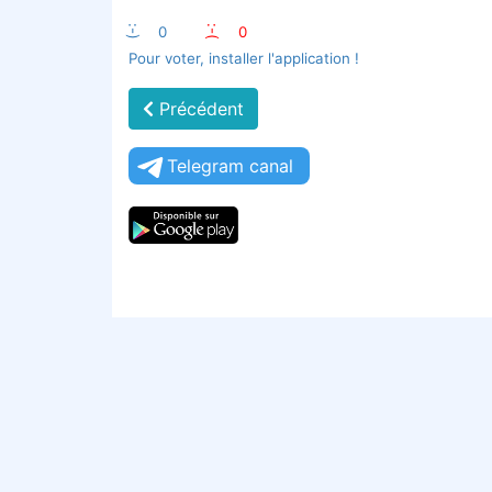
:-)
0
:-(
0
Pour voter, installer l'application !
Précédent
Telegram canal