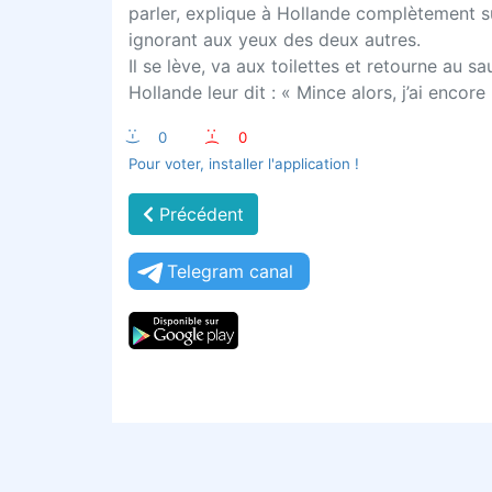
parler, explique à Hollande complètement su
ignorant aux yeux des deux autres.
Il se lève, va aux toilettes et retourne au 
Hollande leur dit : « Mince alors, j’ai encore
:-)
0
:-(
0
Pour voter, installer l'application !
Précédent
Telegram canal